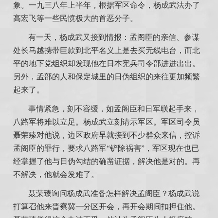
象。一九三八年上半年，根据军区命令，杨成武法办了
高宏飞等一些民愤极大的首恶分子。
有一天，杨成武又接到情报：孟阁臣的亲信、参谋
处长马越携带巨款到北平名义上是去买无线电台，而北
平的地下党组织却发现他在日本宪兵司令部进进出出。
另外，孟部的人和保定城里的日伪组织的来往更加频繁
起来了。
事情紧急，刻不容缓，如孟阁臣和日军联起手来，
八路军将难以立足。杨成武立刻请示军区。军区司令员
聂荣臻对他说，边区政府早就接到不少群众来信，控诉
孟阁臣的罪行，要求八路军“铲除祸害”，军区现在也已
经掌握了他与日伪勾结的确凿证据，解决他是对的。再
不解决，他就会发难了。
聂荣臻询问杨成武准备怎样解决孟阁臣？杨成武说
打算召他来晋察冀一分区开会，再开会期间扣押住他。