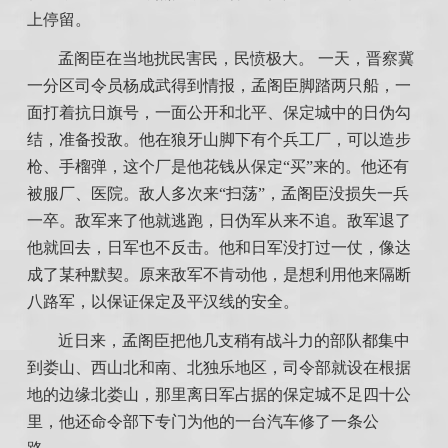
上停留。
孟阁臣在当地扰民害民，民愤极大。 一天，晋察冀
一分区司令员杨成武得到情报，孟阁臣脚踏两只船，一
面打着抗日旗号，一面公开和北平、保定城中的日伪勾
结，准备投敌。他在狼牙山脚下有个兵工厂，可以造步
枪、手榴弹，这个厂是他花钱从保定“买”来的。他还有
被服厂、医院。敌人多次来“扫荡”，孟阁臣没损失一兵
一卒。敌军来了他就逃跑，日伪军从来不追。敌军退了
他就回去，日军也不反击。他和日军没打过一仗，像达
成了某种默契。原来敌军不肯动他，是想利用他来隔断
八路军，以保证保定及平汉线的安全。
近日来，孟阁臣把他几支稍有战斗力的部队都集中
到娄山、西山北和南、北独乐地区，司令部就设在根据
地的边缘北娄山，那里离日军占据的保定城不足四十公
里，他还命令部下专门为他的一台汽车修了一条公