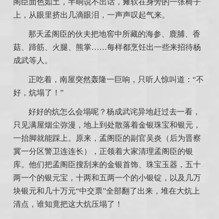
阁臣面色如土，半晌说不出话，瘫软在身旁的一张椅子
上，从眼里挤出几滴眼泪，一声声叹起气来。
那天孟阁臣的伙夫把地窖中所藏的海参、鹿脯、香
菇、蹄筋、火腿、熊掌……每样都烹饪出一些来招待杨
成武等人。
正吃着，南屋突然轰隆一巨响，只听人惊叫道：“不
好，炕塌了！”
好好的炕怎么会塌呢？杨成武诧异地赶过去一看，
只见满屋烟尘弥漫，地上到处散落着金银珠宝和银元，
一抬脚就能踩上。原来，孟阁臣的副官吴炎（后为晋察
冀一分区警卫连连长），正领着大家清理孟阁臣的银
库。他们把孟阁臣搜刮来的金银首饰、珠宝玉器，五十
两一个的银元宝，十两和五两一个的小银锭，以及几万
块银元和几十万元“中交票”全部翻了出来，堆在大炕上
清点，谁知竟把这大炕压塌了！