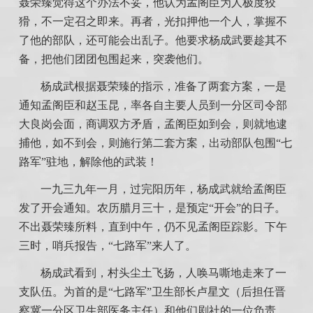
聂荣臻觉得这个办法不妥，他认为孟阁臣为人极度狡
猾，不一定召之即来。再者，光扣押他一个人，掌握不
了他的部队，还可能会出乱子。他要求杨成武要趁其不
备，把他们团团包围起来，突袭他们。
杨成武根据聂荣臻的指示，准备了两套方案，一是
通知孟阁臣和赵玉昆，率各自主要人员到一分区司令部
大良岗会面，商调双方矛盾，孟阁臣如到会，则就地逮
捕他，如不到会，则施行第二套方案，出动部队包围“七
路军”驻地，解除他的武装！
一九三九年一月，过完阳历年，杨成武就给孟阁臣
发了开会通知。农历腊月三十，是预定“开会”的日子。
不出聂荣臻所料，直到中午，仍不见孟阁臣踪影。下午
三时，哨兵报告，“七路军”来人了。
杨成武看到，村头尘土飞扬，人唤马嘶地走来了一
支队伍。为首的是“七路军”卫生部长卢星文（后担任晋
察冀一分区卫生部医务主任）和他们剧社的一位负责