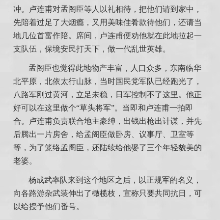
冲。卢连甫对孟阁臣等人以礼相待，把他们请到家中，
先陪着过足了大烟瘾，又用美味佳肴款待他们，还请当
地几位首富作陪。席间，卢连甫便劝他就在此地拉起一
支队伍，保境安民打天下，做一代乱世英雄。
孟阁臣也觉得此地物产丰富，人口众多，东南临华
北平原，北依太行山脉，当时国民党军队已经跑光了，
八路军刚过黄河，立足未稳，日军控制不了这里。他正
好可以在这里做个“草头将军”。当即和卢连甫一拍即
合。卢连甫负责联合地主豪绅，出钱出枪出计谋，并先
后腾出一片房舍，给孟阁臣做卧房、议事厅、卫室等
等，为了笼络孟阁臣，还陆续给他娶了三个年轻貌美的
老婆。
杨成武率队来到这个地区之后，以正规军的名义，
向各路游杂武装伸出了橄榄枝，宣称只要共同抗日，可
以给授予他们番号。