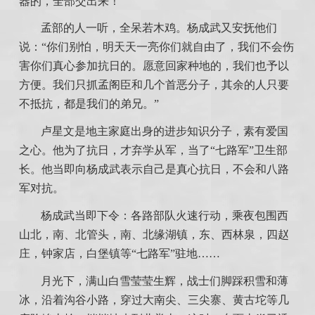
器的，全部交出来！”
孟部的人一听，全呆若木鸡。杨成武又安抚他们
说：“你们别怕，明天天一亮你们就自由了，我们不会伤
害你们真心参加抗日的。愿意回家种地的，我们也予以
方便。我们只抓孟阁臣和几个首恶分子，其余的人只要
不抵抗，都是我们的弟兄。”
卢星文是地主家庭出身的进步知识分子，素有爱国
之心。他为了抗日，才弃学从军，当了“七路军”卫生部
长。他当即向杨成武表示自己是真心抗日，不会和八路
军对抗。
杨成武当即下令：各路部队火速行动，乘夜包围西
山北，南、北管头，南、北缘湖镇，东、西林泉，四赵
庄，钟家店，白堡镇等“七路军”驻地……
月光下，满山白雪莹莹生辉，战士们脚踩积雪和薄
冰，沿着沟谷小路，穿过大南尖、三尖寨、黄古坨等几