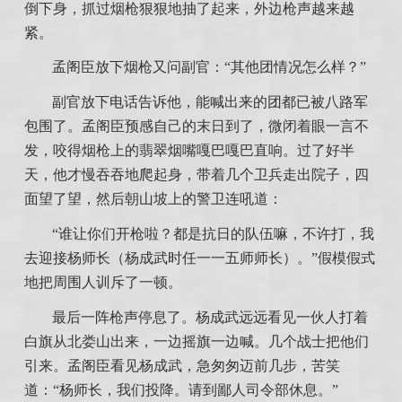
倒下身，抓过烟枪狠狠地抽了起来，外边枪声越来越
紧。
孟阁臣放下烟枪又问副官：“其他团情况怎么样？”
副官放下电话告诉他，能喊出来的团都已被八路军
包围了。孟阁臣预感自己的末日到了，微闭着眼一言不
发，咬得烟枪上的翡翠烟嘴嘎巴嘎巴直响。过了好半
天，他才慢吞吞地爬起身，带着几个卫兵走出院子，四
面望了望，然后朝山坡上的警卫连吼道：
“谁让你们开枪啦？都是抗日的队伍嘛，不许打，我
去迎接杨师长（杨成武时任一一五师师长）。”假模假式
地把周围人训斥了一顿。
最后一阵枪声停息了。杨成武远远看见一伙人打着
白旗从北娄山出来，一边摇旗一边喊。几个战士把他们
引来。孟阁臣看见杨成武，急匆匆迈前几步，苦笑
道：“杨师长，我们投降。请到鄙人司令部休息。”