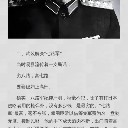
二、武装解决“七路军”
当时易县流传着一支民谣：
穷八路，富七路,
要娶媳妇上高部。
确实，八路军纪律严明，秋毫不犯，除了有打日本
侵略者用的枪弹外，没有多少钱，是最穷的。“七路
军”最富，毫不夸张，孟阁臣常以借筹集军费为名，盘剥
无度。搜刮民财，他的手下成天酒肉不断，出门骑着高