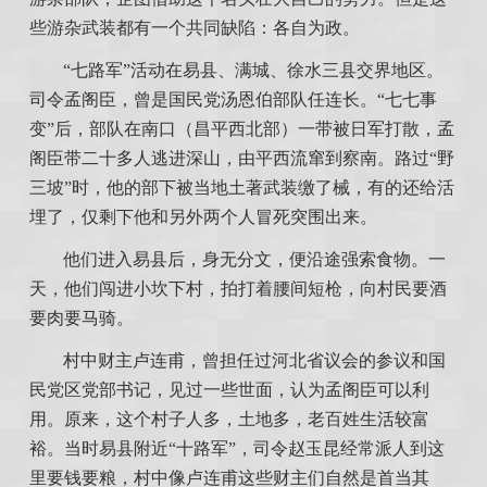
些游杂武装都有一个共同缺陷：各自为政。
“七路军”活动在易县、满城、徐水三县交界地区。
司令孟阁臣，曾是国民党汤恩伯部队任连长。“七七事
变”后，部队在南口（昌平西北部）一带被日军打散，孟
阁臣带二十多人逃进深山，由平西流窜到察南。路过“野
三坡”时，他的部下被当地土著武装缴了械，有的还给活
埋了，仅剩下他和另外两个人冒死突围出来。
他们进入易县后，身无分文，便沿途强索食物。一
天，他们闯进小坎下村，拍打着腰间短枪，向村民要酒
要肉要马骑。
村中财主卢连甫，曾担任过河北省议会的参议和国
民党区党部书记，见过一些世面，认为孟阁臣可以利
用。原来，这个村子人多，土地多，老百姓生活较富
裕。当时易县附近“十路军”，司令赵玉昆经常派人到这
里要钱要粮，村中像卢连甫这些财主们自然是首当其