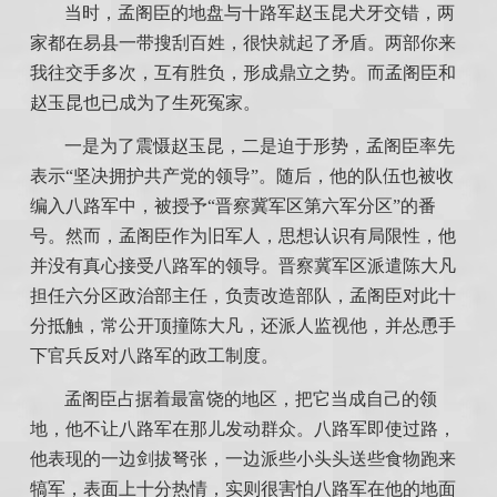
当时，孟阁臣的地盘与十路军赵玉昆犬牙交错，两
家都在易县一带搜刮百姓，很快就起了矛盾。两部你来
我往交手多次，互有胜负，形成鼎立之势。而孟阁臣和
赵玉昆也已成为了生死冤家。
一是为了震慑赵玉昆，二是迫于形势，孟阁臣率先
表示“坚决拥护共产党的领导”。随后，他的队伍也被收
编入八路军中，被授予“晋察冀军区第六军分区”的番
号。然而，孟阁臣作为旧军人，思想认识有局限性，他
并没有真心接受八路军的领导。晋察冀军区派遣陈大凡
担任六分区政治部主任，负责改造部队，孟阁臣对此十
分抵触，常公开顶撞陈大凡，还派人监视他，并怂恿手
下官兵反对八路军的政工制度。
孟阁臣占据着最富饶的地区，把它当成自己的领
地，他不让八路军在那儿发动群众。八路军即使过路，
他表现的一边剑拔弩张，一边派些小头头送些食物跑来
犒军，表面上十分热情，实则很害怕八路军在他的地面