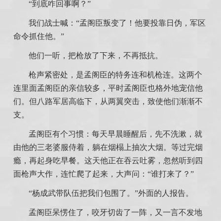
“到底咋回事啊？”
我们战士喊：“孟阁臣叛变了！他要投靠日伪，军区
命令抓住他。”
他们一听，把枪放了下来，不再抵抗。
枪声紧密处，是孟阁臣的特务连和机枪连。这两个
连里面孟阁臣的亲信较多，平时孟阁臣也格外地宠信他
们。但八路军居高临下，从两翼突击，致使他们渐渐不
支。
孟阁臣有个习惯：每天早晨睡醒后，先不洗漱，就
由他的三老婆服侍着，躺在烟榻上抽次大烟。等过完烟
瘾，再起身吃早餐。这天他正在吞云吐雾，忽然听到四
面枪声大作，连忙爬了起来，大声问：“谁打来了？”
“杨成武带队伍把我们包围了。”外面的人报告。
孟阁臣呆愣住了，咬牙切齿了一阵，又一言不发地