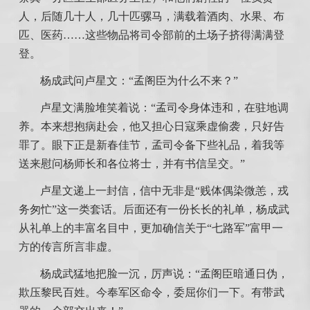
人，后随几十人，几十匹骡马，满载着酒肉、水果、布
匹、医药……这些物品将司令部前的土场子挤得满满登
登。
杨成武问卢星文：“孟阁臣为什么不来？”
卢星文满脸堆笑着说：“孟司令身体违和，在驻地调
养。本来想抱病赴会，他又担心日寇乘虚偷袭，只好告
罪了。眼下正是新春佳节，孟司令备下些礼品，着我等
送来慰问杨师长和各位将士，并有书信呈交。”
卢星文递上一封信，信中无非是“贱体偶染微恙，戎
务匆忙”这一类套话。后面还有一份长长的礼单，杨成武
从礼单上的丰富名目中，更加确信关于“七路军”富甲一
方的传言所言非虚。
杨成武猛地把脸一沉，厉声说：“孟阁臣暗通日伪，
欺压黎民百姓。今奉军区命令，委屈你们一下。有带武