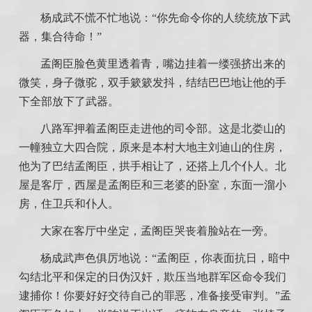
杨成武不慌不忙地说：“你先命令你的人统统放下武
器，集合待命！”
孟阁臣脸色黄里透着青，嘴边挂着一缕强挤出来的
微笑，身子微驼，双手簌簌发抖，结结巴巴地让他的手
下全部放下了武器。
八路军押着孟阁臣走进他的司令部。这是北娄山的
一幢独立大四合院，原来是本村大地主刘迪山的住房，
他为了巴结孟阁臣，拱手相让了，还搭上几个仆人。北
屋是客厅，西屋是孟阁臣和三老婆的卧室，东面一溜小
房，住卫兵和仆人。
大家在客厅中坐定，孟阁臣哭丧着脸站在一旁。
杨成武声色俱厉地说：“孟阁臣，你表面抗日，暗中
勾结北平和保定的日伪汉奸，欺压当地群军区命令我们
逮捕你！你要好好交待自己的罪恶，准备接受审判。”孟