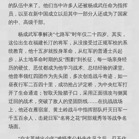
的队伍中来了。他们当中许多人还被杨成武任命为指挥
员，以至在新中国成立以后其中一部分人还成为了国家
的中、高级干部。
杨成武军事解决“七路军”时年仅二十四岁。其实，
这位出生在福建长汀的将军，从没接受过正规军校的系
统教育，他十五岁就投身革命，从红军的普通士兵起
步，从土地革命时期的反“围剿”到长征，每一场亲身经
历的硬仗、恶仗都成为他学习战术、总结经验的课堂。
他曾率领红四团作为先头团，多次创造战斗奇迹，如一
昼夜行军二百四十里，成功抢占泸定桥，为中央红军打
开了生命通道；智取天险腊子口，采用正面强攻与侧翼
迂回的战术，突破了敌人的坚固防线……在抗战战场
上，他还在雁宿崖、黄土岭战斗中指挥部队歼灭日军一
千五百余人，击毙日军“名将之花”阿部规秀等等战争名
场面。
“自古英雄出少年”难怪李公朴先生见之后，忍不住