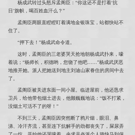
杨成武转过头怒斥孟阁臣：“你这还不是打着‘抗
日’旗帜，喝百姓血汗么？”
孟阁臣两眼直瞪瞪盯着满地金银珠宝，站都快站不
住了。
“押下去！”杨成武命令道。
这时，孟阁臣的三老婆哭天抢地朝杨成武扑来，嚎
着说；“杨师长，积德哟，您饶了他吧……”杨成武厌恶
地推开她。派人把她送到地主刘迪山家眷住的房间中去
了。
孟阁臣被关进东面一间小屋。临进屋前，他还恳求
卫兵，给他带包烟土进去，他颤巍巍地说：“饭不打紧，
没烟土可活不了的呀！”
不到三天，孟阁臣因突然断了鸦片烟，眼泪、鼻
涕、冷汗齐流，甚至连下炕解手的劲都丧失了，屎尿弄
了一炕。开始他还哭嚎着，央求吴炎派个人骑快马到保