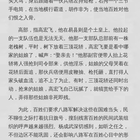
头大马，身后跟随着一伙兵痞左持短枪，右挎一个三节
手电筒，在当地横行霸道，胡作非为，使当地百姓对他
们恨之入骨。
高部，指高宏飞，他在易县则是个土皇上。他拉起
的一支队伍也是无法无天。他那一支部队总部前有一株
老槐树，平时，树下放着三顶花轿，高宏飞要是看中哪
家的姑娘了，喊声：“娶亲去！”他那副官便带人抬上花
轿将人强抢到司令部来，供他淫乐，姑娘的父母哭着在
花轿后面追，那伙兵痞便用皮鞭抽、枪托砸，直打得人
家头破血流，追不上了为止。有时，三顶花轿还同时出
动，抢来的姑娘，高宏飞自己玩腻了，就犒赏给手下的
人，弄得那些姑娘非死即残。
为此，百姓们要求八路军解决这些在国难当头，民
不聊生之际打着抗日旗号，搜刮残害百姓的民间武装组
织的呼声越来越强烈。杨成武深切感到，如听之任之，
不但边区不能巩固，还会影响八路军在百姓心目中的形