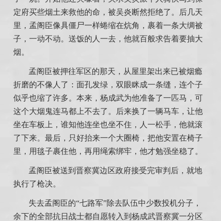
定府买些烟土来救他的命，被吴炎断然拒绝了。后几天
里，孟阁臣像具僵尸一样蜷缩在炕角，裹着一条大绸被
子，一动不动。送饭的人一去，他就百般求告着要抽大
烟。
孟阁臣被押往军区的那天，从屋里架出来已被烟瘾
折磨的不像人了：面孔发绿，双眼眯成一条缝，连个子
似乎也缩了许多。本来，杨成武为他准备了一匹马，可
这个大烟鬼连马都上不去了。后来换了一辆马车，让他
坐在车板上，谁知他连坐也坐不住，人一松手，他就滚
了下来。最后，只好抬来一个大圈椅，把他安置在椅子
里，用毯子裹住他，再用绳索绑牢，他才勉强坐稳了。
孟阁臣被送到晋察冀边区政府接受完审判后，就地
执行了枪决。
失去孟阁臣的“七路军”除去队伍中少数投机分子，
余下的全部抗日战士都自愿转入到杨成武晋察冀一分区