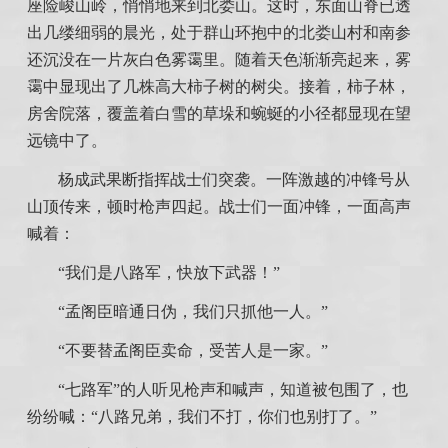
座险峻山岭，悄悄地来到北娄山。这时，东面山脊已透
出几缕细弱的晨光，处于群山环抱中的北娄山村和南参
还沉没在一片灰白色雾霭里。随着天色渐渐亮起来，雾
霭中显现出了几株高大柿子树的树尖。接着，柿子林，
房舍院落，覆盖着白雪的草垛和蜿蜒的小径都显现在望
远镜中了。
杨成武果断指挥战士们突袭。一阵激越的冲锋号从
山顶传来，顿时枪声四起。战士们一面冲锋，一面高声
喊着：
“我们是八路军，快放下武器！”
“孟阁臣暗通日伪，我们只抓他一人。”
“不要替孟阁臣卖命，受苦人是一家。”
“七路军”的人听见枪声和喊声，知道被包围了，也
纷纷喊：“八路兄弟，我们不打，你们也别打了。”